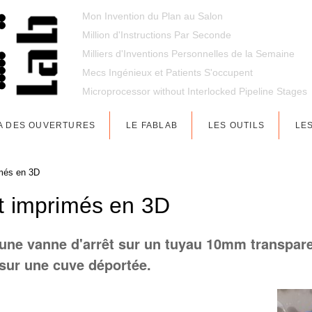
Mon Invention du Plan au Salon
Million d'Instructions Par Seconde
Milliers d'Inventions Personnelles de la Semaine
Mecs Ingénieux et Patients S'occupent
Microprocessor without Interlocked Pipeline Stages
A DES OUVERTURES
LE FABLAB
LES OUTILS
LE
imés en 3D
t imprimés en 3D
 une vanne d'arrêt sur un tuyau 10mm transpare
 sur une cuve déportée.