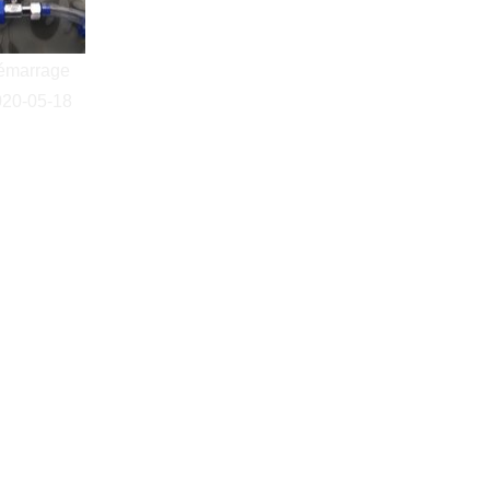
émarrage
020-05-18