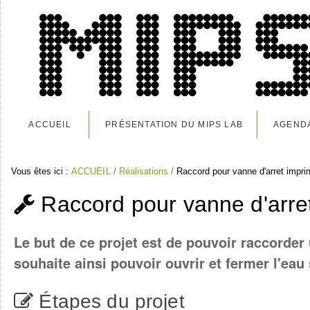
Aller
Navigation
au
contenu.
|
Aller
à
la
navigation
ACCUEIL
PRÉSENTATION DU MIPS LAB
AGEND
Vous êtes ici :
ACCUEIL
/
Réalisations
/
Raccord pour vanne d'arret impr
Raccord pour vanne d'arre
Le but de ce projet est de pouvoir raccorder
souhaite ainsi pouvoir ouvrir et fermer l'eau
Étapes du projet