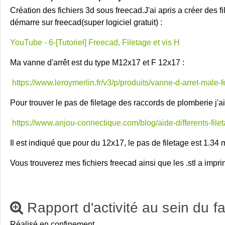
Création des fichiers 3d sous freecad.J'ai apris a créer des f
démarre sur freecad(super logiciel gratuit) :
YouTube - 6-[Tutoriel] Freecad, Filetage et vis H
Ma vanne d'arrêt est du type M12x17 et F 12x17 :
https://www.leroymerlin.fr/v3/p/produits/vanne-d-arret-ma
Pour trouver le pas de filetage des raccords de plomberie j'ai 
https://www.anjou-connectique.com/blog/aide-differents-file
Il est indiqué que pour du 12x17, le pas de filetage est 1.34
Vous trouverez mes fichiers freecad ainsi que les .stl a impr
Rapport d'activité au sein du f
Réalisé en confinement