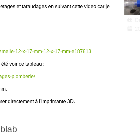
iletages et taraudages en suivant cette video car je
D
2
le-femelle-12-x-17-mm-12-x-17-mm-e187813
été voir ce tableau :
tages-plomberie/
 mm.
imer directement à l'imprimante 3D.
ablab